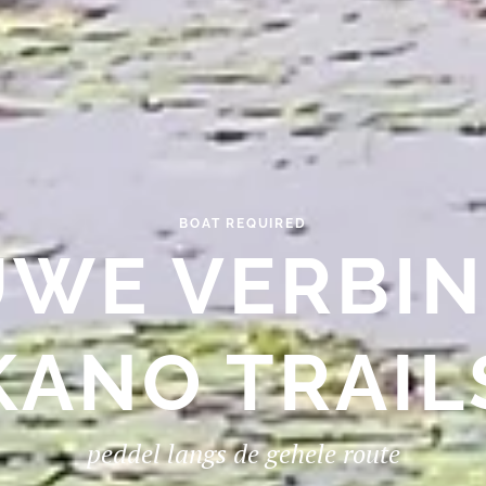
BOAT REQUIRED
UWE VERBIN
KANO TRAIL
peddel langs de gehele route