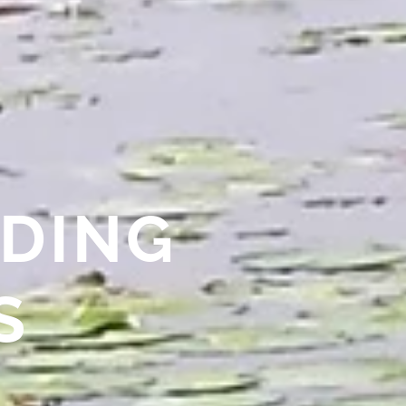
DING
S